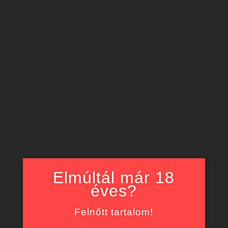
Elmúltál már 18
éves?
Felnőtt tartalom!