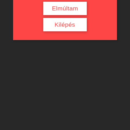
Elmúltam
Kilépés
október 4, 2019
AZ EGÉSZ CSALÁD BENNE(M) VAN